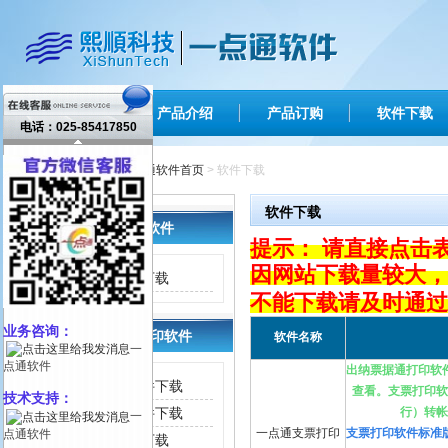
网站首页
产品介绍
产品订购
软件下载
电话：025-85417850
您现在的位置 ：
一点通软件首页
> 软件下载
软件下载
出纳票据打印软件
提示： 请直接点击
因网站下载量较大，
支票打印软件下载
不能下载请及时通过
业务咨询：
快递单/信封打印软件
软件名称
一
点通软件
出纳票据通打印软
报价单管理软件下载
查看。支票打印软
技术支持：
快递单打印软件下载
行）
转帐
一
一点通支票打印
支票打印软件标准
点通软件
信封打印软件下载