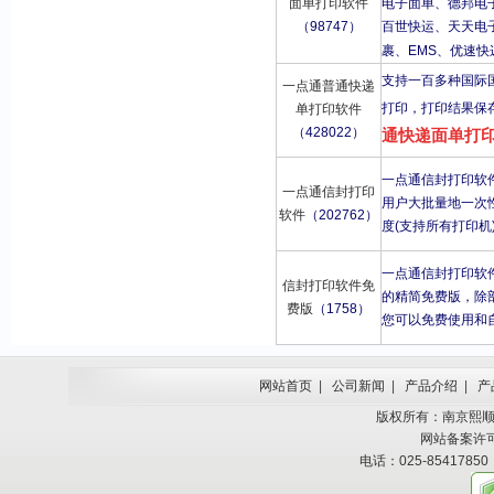
面单打印软件
电子面单、德邦电
（98747）
百世快运、天天电
裹、EMS、优速快
支持一百多种国际
一点通普通快递
打印，打印结果保
单打印软件
（428022）
通快递面单打
一点通信封打印软
一点通信封打印
用户大批量地一次
软件
（202762）
度(支持所有打印机
一点通信封打印软
信封打印软件免
的精简免费版，除
费版
（1758）
您可以免费使用和
网站首页
|
公司新闻
|
产品介绍
|
产
版权所有：南京熙顺科技有
网站备案许
电话：025-85417850 