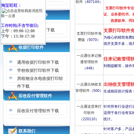
软件
（407144）
淘宝旺旺：
支票打印软件专业
熙
证、业务委托书、
送货单打印软件
顺一点通
政拨款单、同
工作时间(不含节假日)
送货单打印软件下载
支票打印软件
上午：09:00-12:00
支票打印软件免
下午：13:30-17:30
为核心的精简免费
费版
（5070）
填开支票不多，填
收据打印软件
一点通往来记账
往来记账管理
通用收据打印软件下载
通管理软件
到期提醒等，操作
（448）
学校收据打印软件下载
房租物业水电收据打印软
出纳收支管理
一点通出纳收支
件下载
管理软件
（500）
生成相应统计报表
应收应付管理软件
一点通送货单打
针对所有行业进行
应收应付管理软件下载
印软件
适用于各行业有实
（220110）
统计。
针对客户多，产品
联系我们