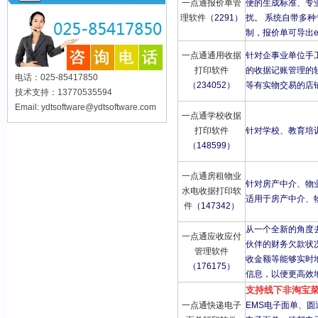
一点通报价单管
便的生成标准、专
理软件
（2291）
扰。 系统自带多
制，报价单可导出ex
一点通通用收据
针对企事业单位手
打印软件
的收据记账管理的
电话：025-85417850
（234052）
等有实物交易的店
技术支持：13770535594
Email: ydtsoftware@ydtsoftware.com
一点通学校收据
打印软件
针对学校、教育培
（148599）
一点通房租物业
针对房产中介、物
水电收据打印软
适用于房产中介、
件
（147342）
从一个全新的角度
一点通应收应付
伙伴的财务欠款状
管理软件
收金额等能够实时
（176175）
信息，以便更高效
支持线下非淘宝菜
一点通快递电子
EMS电子面单、