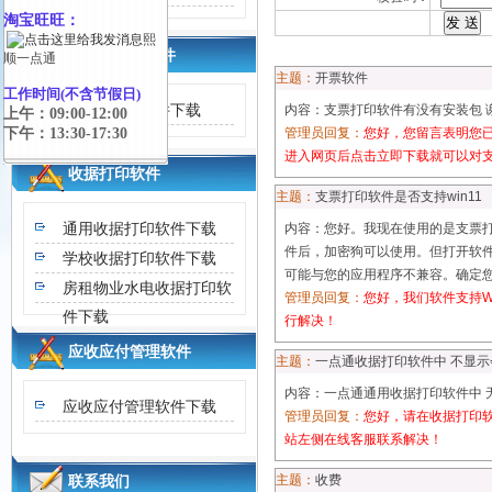
淘宝旺旺：
熙
送货单打印软件
顺一点通
主题：
开票软件
工作时间(不含节假日)
送货单打印软件下载
内容：支票打印软件有没有安装包 
上午：09:00-12:00
下午：13:30-17:30
管理员回复：
您好，您留言表明您已在我们网
进入网页后点击立即下载就可以对
收据打印软件
主题：
支票打印软件是否支持win11
通用收据打印软件下载
内容：您好。我现在使用的是支票打
件后，加密狗可以使用。但打开软件进
学校收据打印软件下载
可能与您的应用程序不兼容。确定
房租物业水电收据打印软
管理员回复：
您好，我们软件支持W
件下载
行解决！
应收应付管理软件
主题：
一点通收据打印软件中 不显
内容：一点通通用收据打印软件中 
应收应付管理软件下载
管理员回复：
您好，请在收据打印
站左侧在线客服联系解决！
联系我们
主题：
收费