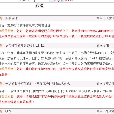
题：
开票软件
姓名：王女
内容：支票打印软件有没有安装包 谢谢
管理员回复：
您好，您留言表明您已在我们网站上了，将链接 https://www.ydtsoftware.co
进入网页后点击立即下载就可以对支票打印软件进行下载！下载完成后双击打开即可
题：
支票打印软件是否支持win11
姓名：张
内容：您好。我现在使用的是支票打印软件专业版加密狗的。电脑升级到win11了。
件后，加密狗可以使用。但打开软件进行操作时，后提示错误编码：374！ 错误说明：激活
可能与您的应用程序不兼容。确定您使用的这个版本控件是由您的应用程序所提供的
管理员回复：
您好，我们软件支持WIN11的，提示控件失败应该跟控件没有正确安装
行解决！
题：
一点通收据打印软件中 不显示会计和收款人姓名
姓名：黄月
内容：一点通通用收据打印软件中 无明细状态下打印收据不显示收款人和会计的名字
管理员回复：
您好，请在收据打印软件中的收据打印模板设置里选择含有收款人和会
站左侧在线客服联系解决！
题：
收费
姓名：陈永